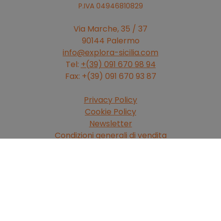
P.IVA 04946810829
Via Marche, 35 / 37
90144 Palermo
info@explora-sicilia.com
Tel:
+(39) 091 670 98 94
Fax: +(39) 091 670 93 87
Privacy Policy
Cookie Policy
Newsletter
Condizioni generali di vendita