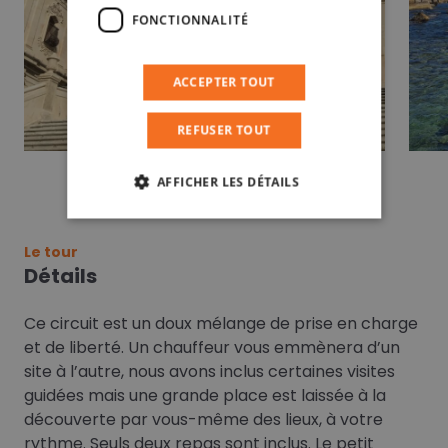
FONCTIONNALITÉ
ACCEPTER TOUT
REFUSER TOUT
AFFICHER LES DÉTAILS
Le tour
Détails
Ce circuit est un doux mélange de prise en charge
et de liberté. Un chauffeur vous emmènera d’un
site à l’autre, nous avons inclus certaines visites
guidées mais une grande place est laissée à la
découverte par vous-même des lieux, à votre
rythme. Seuls deux repas sont inclus. Le petit