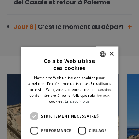
del Casale et retour à Palerme
Jour 8 |
C’est le moment du départ
×
Ce site Web utilise
des cookies
FRENCH
Notre site Web utilise des cookies pour
ITALIAN
améliorer l'expérience utilisateur. En utilisant
notre site Web, vous acceptez tous les cookies
SPANISH
conformément à notre Politique relative aux
cookies.
En savoir plus
STRICTEMENT NÉCESSAIRES
PERFORMANCE
CIBLAGE