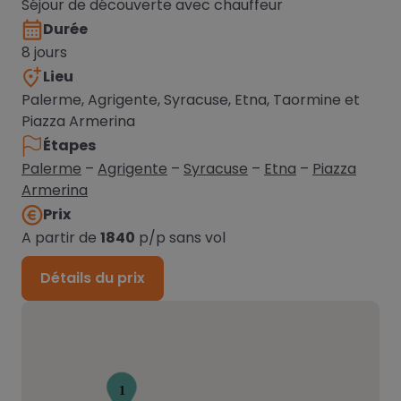
Séjour de découverte avec chauffeur
Durée
8 jours
Lieu
Palerme, Agrigente, Syracuse, Etna, Taormine et
Piazza Armerina
Étapes
Palerme
–
Agrigente
–
Syracuse
–
Etna
–
Piazza
Armerina
Prix
A partir de
1840
p/p sans vol
Détails du prix