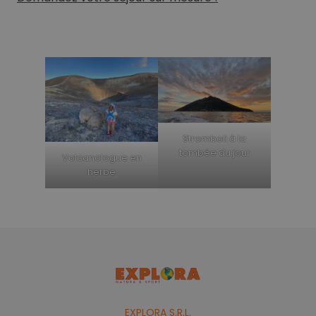
Stromboli à la
tombée du jour
Volcanologue en
herbe
EXPLORA S.R.L.