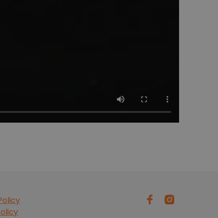
Policy
olicy