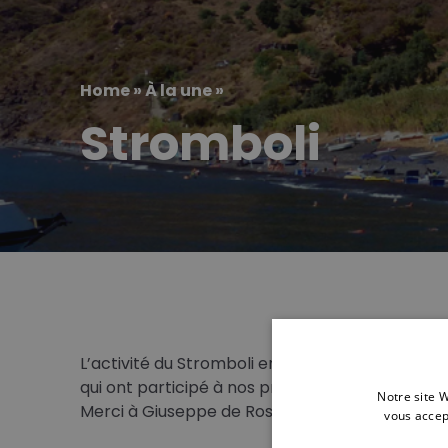
Home
»
À la une
»
Stromboli
L’activité du Stromboli en 2017 est forte et do
qui ont participé à nos projets de volcanologi
Notre site W
Merci à Giuseppe de Rosa, guide du groupe « Il 
vous accep