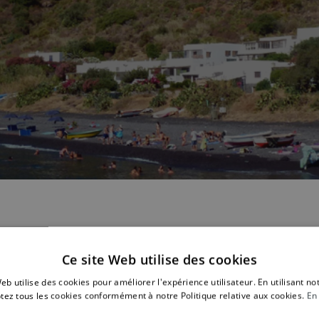
nne un spectacle inoubliable. Les groupes de touristes déjà
Ce site Web utilise des cookies
e, ont pu profiter du beau spectacle que nous partageons
eb utilise des cookies pour améliorer l'expérience utilisateur. En utilisant no
Vulcano a Piedi » qui a partagé avec nous les images qui su
tez tous les cookies conformément à notre Politique relative aux cookies.
En 