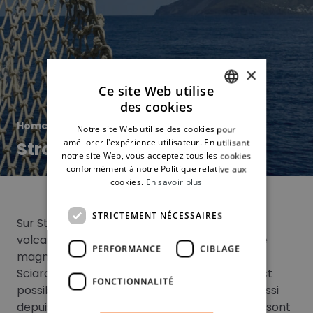
×
Ce site Web utilise
des cookies
FRENCH
Home
»
À la une
»
Notre site Web utilise des cookies pour
ITALIAN
améliorer l'expérience utilisateur. En utilisant
Stromboli, la coulée de lave
notre site Web, vous acceptez tous les cookies
SPANISH
conformément à notre Politique relative aux
cookies.
En savoir plus
STRICTEMENT NÉCESSAIRES
Sur Stromboli, après l’explosion du 3 juillet, le
volcan offre un spectacle très beau avec une
PERFORMANCE
CIBLAGE
magnifique coulée de lave qui descend sur la
Sciara del Fuoco. En ce moment la montée est
FONCTIONNALITÉ
possible jusqu’à 260m. La coulée est visible aussi
depuis la mer. Plusieurs excursions en bateau sont