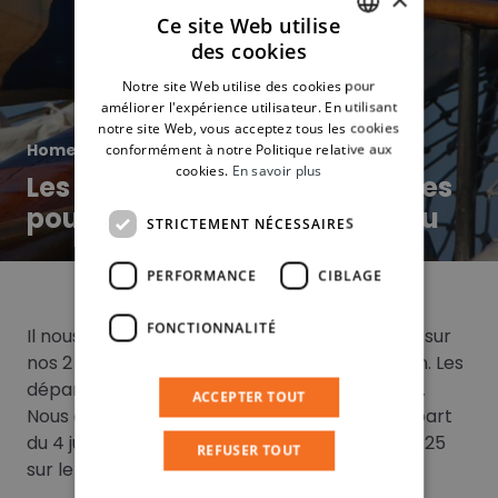
Ce site Web utilise
des cookies
FRENCH
Notre site Web utilise des cookies pour
ITALIAN
améliorer l'expérience utilisateur. En utilisant
notre site Web, vous acceptez tous les cookies
SPANISH
Home
»
À la une
»
conformément à notre Politique relative aux
cookies.
En savoir plus
Les derniers places disponibles
pour le mois de juin en bateau
STRICTEMENT NÉCESSAIRES
PERFORMANCE
CIBLAGE
FONCTIONNALITÉ
Il nous restent encore des places disponibles sur
nos 2 bateaux pour les départs du mois de juin. Les
départs du 11 et du 18 juins sont déjà complets.
ACCEPTER TOUT
Nous avons encore la disponibilité pour le départ
du 4 juin à bord du
Pallas
et pour le départ du 25
REFUSER TOUT
sur le
Santa Barbara
. On vous attend….