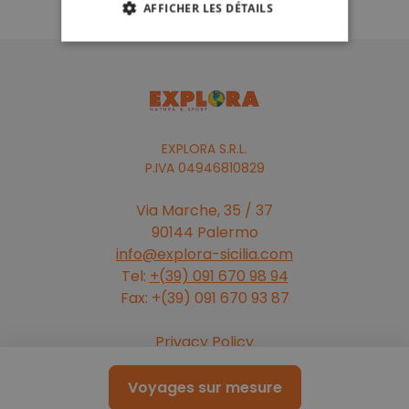
AFFICHER LES DÉTAILS
EXPLORA S.R.L.
P.IVA 04946810829
Via Marche, 35 / 37
90144 Palermo
info@explora-sicilia.com
Tel:
+(39) 091 670 98 94
Fax: +(39) 091 670 93 87
Privacy Policy
Cookie Policy
Newsletter
Voyages sur mesure
Conditions de vente